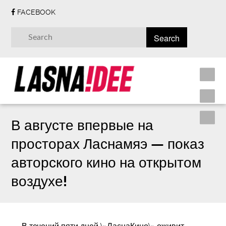
FACEBOOK
В августе впервые на
просторах Ласнамяэ — показ
авторского кино на открытом
воздухе!
В течений пяти дней \»ЛаснаКино\» оживит