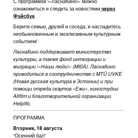
С программой \»ЛаснаКино\» можно
ознакомиться и следить за новостями
через
Фэйсбук
.
Берите семью, друзей и соседа, и насладитесь
необыкновенным и эксклюзивным культурным
событием!
ЛаснаКино поддерживает министерство
культуры, а также фонд интеграции и
миграции \»Наши люди\» (
MISA
). ЛаснаКино
проводиться в соотрудничестве
с MTÜ UVKE
(Новая русская культура в Эстонии
)
и при
помощи отряда скаутов «Ежи», киностудии
Allfilm
и благотворительной огранизации
Helpific.
ПРОГРАММА
Вторник, 18 августа
“Осенний бал”