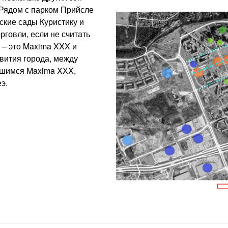
 Рядом с парком Прийсле
ские сады Куристику и
рговли, если не считать
 – это Maxima XXX и
вития города, между
вшимся Maxima XXX,
э.