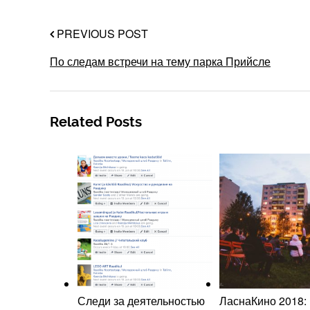
PREVIOUS POST
По следам встречи на тему парка Прийсле
Related Posts
Следи за деятельностью
ЛаснаКино 2018: