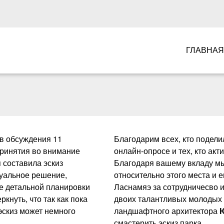
ГЛАВНАЯ
ов обсуждения 11
Благодарим всех, кто подел
принятия во внимание
онлайн-опросе и тех, кто ак
составила эскиз
Благодаря вашему вкладу мы
туальное решение,
относительно этого места и 
е детальной планировки
Ласнамяэ за сотрудничесво и
нуть, что так как пока
двоих талантливых молодых 
 эскиз может немного
ландшафтного архитектора
смастерить эскиз парка.