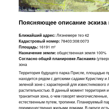
Поясняющее описание эскиза 
Ближайший адрес:
Ляэнемере теэ 42
Кадастровый номер:
78403:308:0073
Площадь:
16191 m²
Назначение земли:
общественная земля
100%
Согласно общей планировке Ласнамяэ
(утверж
зона
Территория будущего парка Присле, площадью пр
находится рядом с детскими садами Куристику и
зеленой зоне с характерной для известнякового
растительностью. В данный момент территория и
транзитная зона, о чем говорят многочисленные
естественным путем, тропинки. Планируемый па
преимущественно жилыми домами. В округе есть 