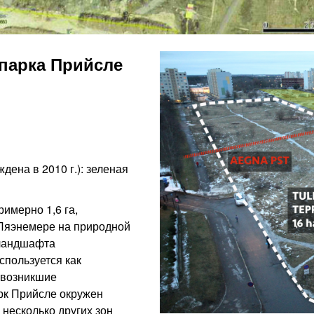
парка Прийсле
дена в 2010 г.): зеленая
имерно 1,6 га,
 Ляэнемере на природной
 ландшафта
спользуется как
, возникшие
рк Прийсле окружен
несколько других зон