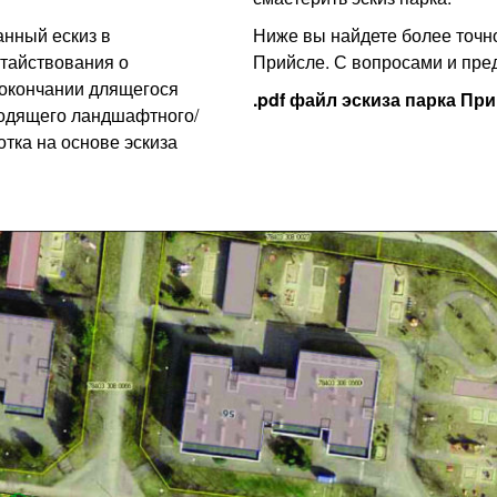
нный ескиз в
Ниже вы найдете более точн
тайствования о
Прийсле. С вопросами и пре
окончании длящегося
.pdf файл эскиза парка Пр
ходящего ландшафтного/
отка на основе эскиза