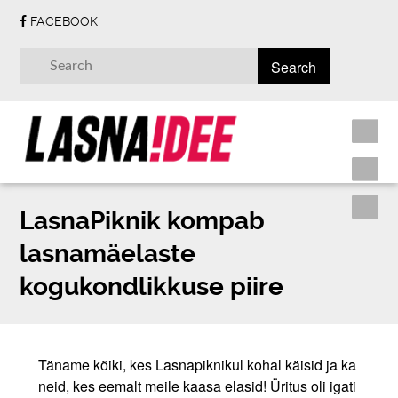
FACEBOOK
LasnaPiknik kompab
lasnamäelaste
kogukondlikkuse piire
Täname kõiki, kes Lasnapiknikul kohal käisid ja ka
neid, kes eemalt meile kaasa elasid! Üritus oli igati