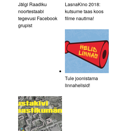
Jälgi Raadiku
LasnaKino 2018:
noortestaabi
kutsume taas koos
tegevusi Facebook
filme nautima!
grupist
Tule joonistama
linnahelisid!