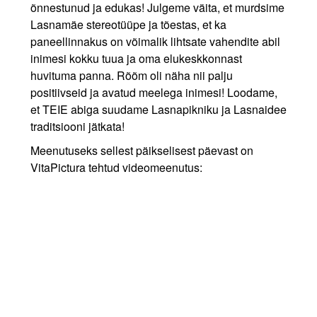
õnnestunud ja edukas! Julgeme väita, et murdsime
Lasnamäe stereotüüpe ja tõestas, et ka
paneellinnakus on võimalik lihtsate vahendite abil
inimesi kokku tuua ja oma elukeskkonnast
huvituma panna. Rõõm oli näha nii palju
positiivseid ja avatud meelega inimesi! Loodame,
et TEIE abiga suudame Lasnapikniku ja Lasnaidee
traditsiooni jätkata!
Meenutuseks sellest päikselisest päevast on
VitaPictura tehtud videomeenutus: