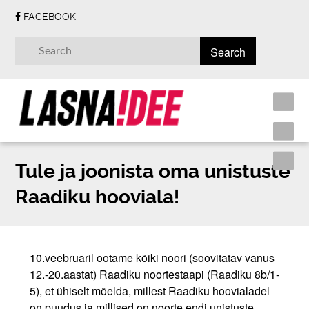
FACEBOOK
Tule ja joonista oma unistuste
Raadiku hooviala!
10.veebruaril ootame kõiki noori (soovitatav vanus
12.-20.aastat) Raadiku noortestaapi (Raadiku 8b/1-
5), et ühiselt mõelda, millest Raadiku hoovialadel
on puudus ja millised on noorte endi unistuste