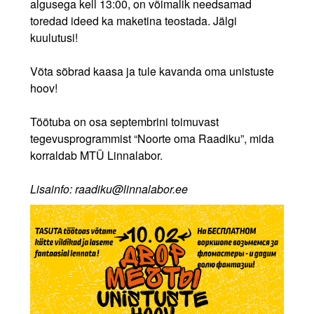
algusega kell 13:00, on võimalik needsamad
toredad ideed ka maketina teostada. Jälgi
kuulutusi!
Võta sõbrad kaasa ja tule kavanda oma unistuste
hoov!
Töötuba on osa septembrini toimuvast
tegevusprogrammist “Noorte oma Raadiku”, mida
korraldab MTÜ Linnalabor.
Lisainfo: raadiku@linnalabor.ee