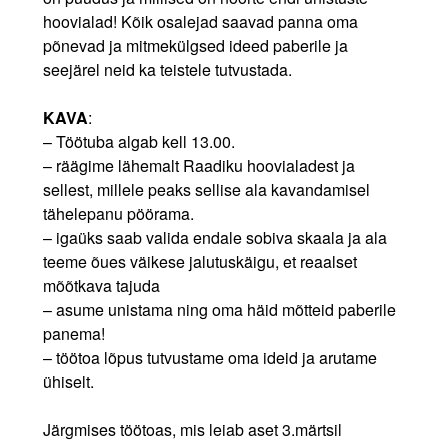
hoovialad! Kõik osalejad saavad panna oma
põnevad ja mitmekülgsed ideed paberile ja
seejärel neid ka teistele tutvustada.
KAVA
:
– Töötuba algab kell 13.00.
– räägime lähemalt Raadiku hoovialadest ja
sellest, millele peaks sellise ala kavandamisel
tähelepanu pöörama.
– igaüks saab valida endale sobiva skaala ja ala
teeme õues väikese jalutuskäigu, et reaalset
mõõtkava tajuda
– asume unistama ning oma häid mõtteid paberile
panema!
– töötoa lõpus tutvustame oma ide
id ja arutame
ühiselt.
Järgmises töötoas, mis leiab aset 3.märtsil