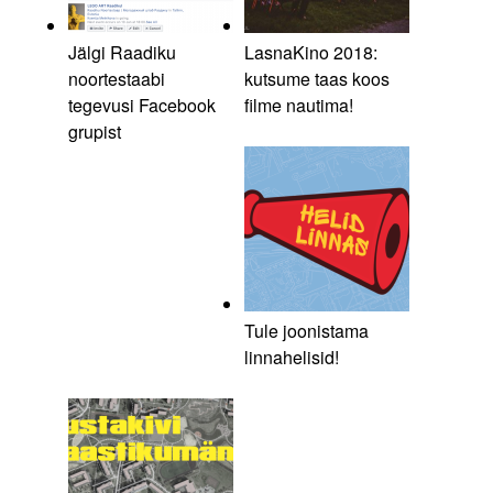
Jälgi Raadiku
LasnaKino 2018:
noortestaabi
kutsume taas koos
tegevusi Facebook
filme nautima!
grupist
Tule joonistama
linnahelisid!