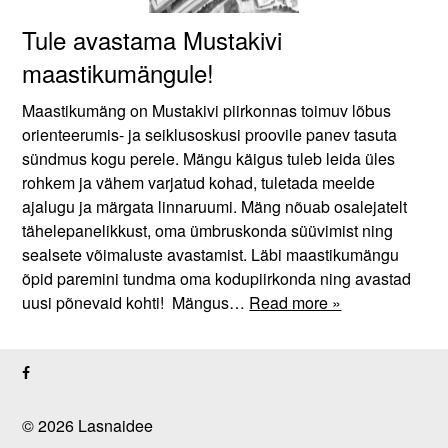
Tule avastama Mustakivi
maastikumängule!
Maastikumäng on Mustakivi piirkonnas toimuv lõbus
orienteerumis- ja seiklusoskusi proovile panev tasuta
sündmus kogu perele. Mängu käigus tuleb leida üles
rohkem ja vähem varjatud kohad, tuletada meelde
ajalugu ja märgata linnaruumi. Mäng nõuab osalejatelt
tähelepanelikkust, oma ümbruskonda süüvimist ning
sealsete võimaluste avastamist. Läbi maastikumängu
õpid paremini tundma oma kodupiirkonda ning avastad
uusi põnevaid kohti! Mängus…
Read more »
© 2026 Lasnaidee