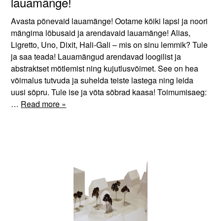
lauamänge!
Avasta põnevaid lauamänge! Ootame kõiki lapsi ja noori
mängima lõbusaid ja arendavaid lauamänge! Alias,
Ligretto, Uno, Dixit, Hali-Gali – mis on sinu lemmik? Tule
ja saa teada! Lauamängud arendavad loogilist ja
abstraktset mõtlemist ning kujutlusvõimet. See on hea
võimalus tutvuda ja suhelda teiste lastega ning leida
uusi sõpru. Tule ise ja võta sõbrad kaasa! Toimumisaeg:
…
Read more »