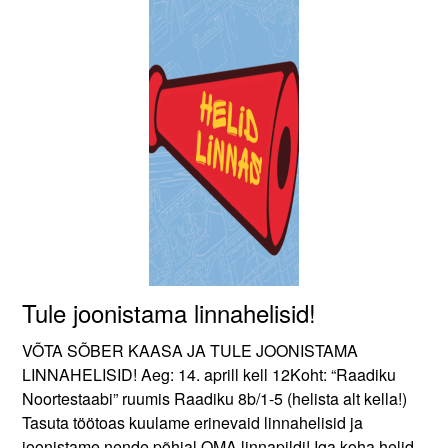
Tule joonistama linnahelisid!
VÕTA SÕBER KAASA JA TULE JOONISTAMA
LINNAHELISID! Aeg: 14. aprill kell 12Koht: “Raadiku
Noortestaabi” ruumis Raadiku 8b/1-5 (helista alt kella!)
Tasuta töötoas kuulame erinevaid linnahelisid ja
joonistame nende põhjal OMA linnapildi! Iga koha helid