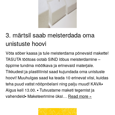
3. märtsil saab meisterdada oma
unistuste hoovi
Võta sõber kaasa ja tule meisterdama põnevaid makette!
TASUTA töötoas ootab SIND lõbus meisterdamine –
õppime tundma mõõtkava ja erinevaid materjale.
Tikkudest ja plastiliinist saad kujundada oma unistuste
hoovi! Muuhulgas saad ka teada 10 erinevat viisi, kuidas
teha puud vatist nööpnõelani ning palju muud! KAVA▪
Algus kell 13.00. ▪ Tutvustame maketi tegemist ja
vahendeid▪ Maketeerimine üksi…
Read more »