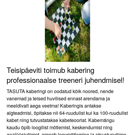
Teisipäeviti toimub kabering
professionaalse treeneri juhendmisel!
TASUTA kaberingi on oodatud kõik noored, nende
vanemad ja teised huvilised ennast arendama ja
meeldivalt aega veetma! Kaberingis antakse
algteadmisi, õpitakse nii 64-ruudulist kui ka 100-ruudulist
kabet ning tutvustatakse kabeteooriat. Kabemängu
kaudu õpib loogilist mõtlemist, keskendumist ning
analüüsivõimet, areneb loovmõtlemine ja otsustusvõime.