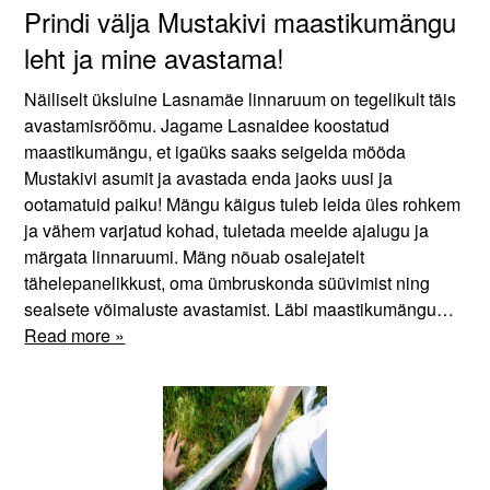
Prindi välja Mustakivi maastikumängu
leht ja mine avastama!
Näiliselt üksluine Lasnamäe linnaruum on tegelikult täis
avastamisrõõmu. Jagame Lasnaidee koostatud
maastikumängu, et igaüks saaks seigelda mööda
Mustakivi asumit ja avastada enda jaoks uusi ja
ootamatuid paiku! Mängu käigus tuleb leida üles rohkem
ja vähem varjatud kohad, tuletada meelde ajalugu ja
märgata linnaruumi. Mäng nõuab osalejatelt
tähelepanelikkust, oma ümbruskonda süüvimist ning
sealsete võimaluste avastamist. Läbi maastikumängu…
Read more »