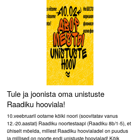
Tule ja joonista oma unistuste
Raadiku hooviala!
10.veebruaril ootame kõiki noori (soovitatav vanus
12.-20.aastat) Raadiku noortestaapi (Raadiku 8b/1-5), et
ühiselt mõelda, millest Raadiku hoovialadel on puudus
ja millised on noorte endi unistuste hoovialad! Kõik