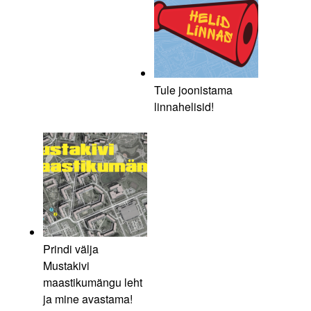
Tule joonistama
linnahelisid!
Prindi välja
Mustakivi
maastikumängu leht
ja mine avastama!