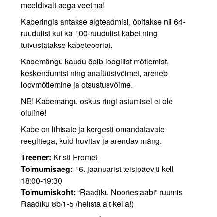
meeldivalt aega veetma!
Kaberingis antakse algteadmisi, õpitakse nii 64-
ruudulist kui ka 100-ruudulist kabet ning
tutvustatakse kabeteooriat.
Kabemängu kaudu õpib loogilist mõtlemist,
keskendumist ning analüüsivõimet, areneb
loovmõtlemine ja otsustusvõime.
NB! Kabemängu oskus ringi astumisel ei ole
oluline!
Kabe on lihtsate ja kergesti omandatavate
reeglitega, kuid huvitav ja arendav mäng.
Treener:
Kristi Promet
Toimumisaeg:
16. jaanuarist teisipäeviti kell
18:00-19:30
Toimumiskoht:
“Raadiku Noortestaabi” ruumis
Raadiku 8b/1-5 (helista alt kella!)