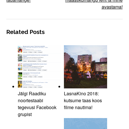
avastama!
Related Posts
Jälgi Raadiku
LasnaKino 2018:
noortestaabi
kutsume taas koos
tegevusi Facebook
filme nautima!
grupist