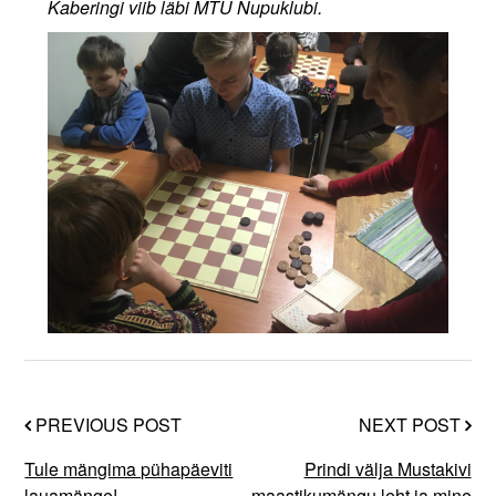
Kaberingi viib läbi MTÜ Nupuklubi.
PREVIOUS POST
NEXT POST
Tule mängima pühapäeviti
Prindi välja Mustakivi
lauamänge!
maastikumängu leht ja mine